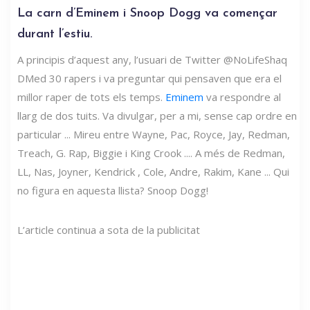
La carn d’Eminem i Snoop Dogg va començar
durant l’estiu.
A principis d’aquest any, l’usuari de Twitter @NoLifeShaq
DMed 30 rapers i va preguntar qui pensaven que era el
millor raper de tots els temps.
Eminem
va respondre al
llarg de dos tuits. Va divulgar, per a mi, sense cap ordre en
particular ... Mireu entre Wayne, Pac, Royce, Jay, Redman,
Treach, G. Rap, Biggie i King Crook .... A més de Redman,
LL, Nas, Joyner, Kendrick , Cole, Andre, Rakim, Kane ... Qui
no figura en aquesta llista? Snoop Dogg!
L’article continua a sota de la publicitat