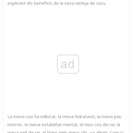
explicant els beneficis de la seva neteja de sucs.
ad
La meva son ha millorat, la meva hidratació, la meva pau
interior, la meva estabilitat mental, el meu cos de rei, la
meva pell de rei, el blanc dels meus ulls, va afegir. Com si,