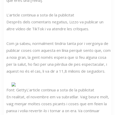
que eres una [reina]. '
L’article continua a sota de la publicitat
Després dels comentaris negatius, Lizzo va publicar un
altre vídeo de TikTok i va atendre les crítiques.
Com ja sabeu, normalment tindria tanta por i vergonya de
publicar coses com aquesta en línia perquè sento que, com
a noia gran, la gent només espera que si feu alguna cosa
per la salut, ho faci per una pèrdua de pes espectacular, i
aquest no és el cas, li va dir a 11,8 milions de seguidors.
Font: Getty
L’article continua a sota de la publicitat
En realitat, el novembre em va subratllar. Vaig beure molt,
vaig menjar moltes coses picants i coses que em feien la
panxa i volia revertir-lo i tornar a on era. Va continuar