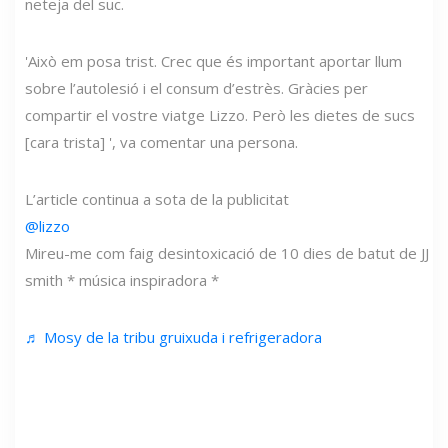
neteja del suc.
'Això em posa trist. Crec que és important aportar llum
sobre l’autolesió i el consum d’estrès. Gràcies per
compartir el vostre viatge Lizzo. Però les dietes de sucs
[cara trista] ', va comentar una persona.
L’article continua a sota de la publicitat
@lizzo
Mireu-me com faig desintoxicació de 10 dies de batut de JJ
smith * música inspiradora *
♬ Mosy de la tribu gruixuda i refrigeradora