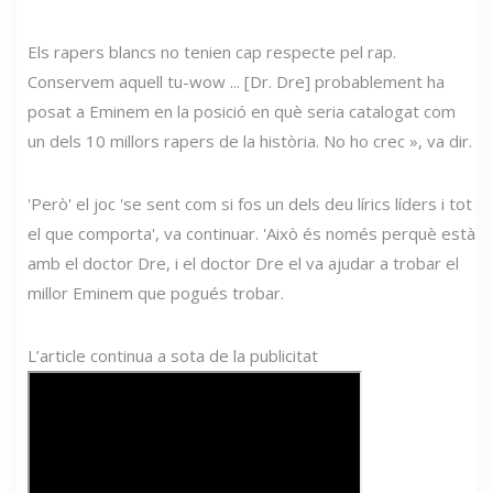
Els rapers blancs no tenien cap respecte pel rap.
Conservem aquell tu-wow ... [Dr. Dre] probablement ha
posat a Eminem en la posició en què seria catalogat com
un dels 10 millors rapers de la història. No ho crec », va dir.
'Però' el joc 'se sent com si fos un dels deu lírics líders i tot
el que comporta', va continuar. 'Això és només perquè està
amb el doctor Dre, i el doctor Dre el va ajudar a trobar el
millor Eminem que pogués trobar.
L’article continua a sota de la publicitat