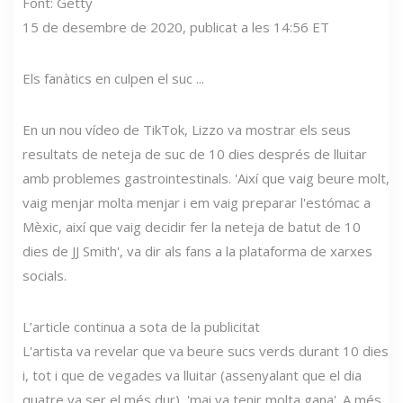
Font: Getty
15 de desembre de 2020, publicat a les 14:56 ET
Els fanàtics en culpen el suc ...
En un nou vídeo de TikTok, Lizzo va mostrar els seus
resultats de neteja de suc de 10 dies després de lluitar
amb problemes gastrointestinals. 'Així que vaig beure molt,
vaig menjar molta menjar i em vaig preparar l'estómac a
Mèxic, així que vaig decidir fer la neteja de batut de 10
dies de JJ Smith', va dir als fans a la plataforma de xarxes
socials.
L’article continua a sota de la publicitat
L'artista va revelar que va beure sucs verds durant 10 dies
i, tot i que de vegades va lluitar (assenyalant que el dia
quatre va ser el més dur), 'mai va tenir molta gana'. A més,