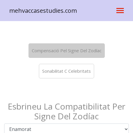
mehvaccasestudies.com
Compensació Pel Signe Del Zodíac
Sonabilitat C Celebritats
Esbrineu La Compatibilitat Per
Signe Del Zodíac