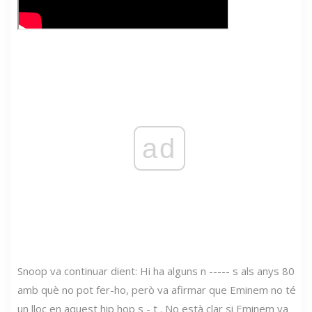
ad
Snoop va continuar dient: Hi ha alguns n ----- s als anys 80
amb què no pot fer-ho, però va afirmar que Eminem no té
un lloc en aquest hip hop s - t . No està clar si Eminem va