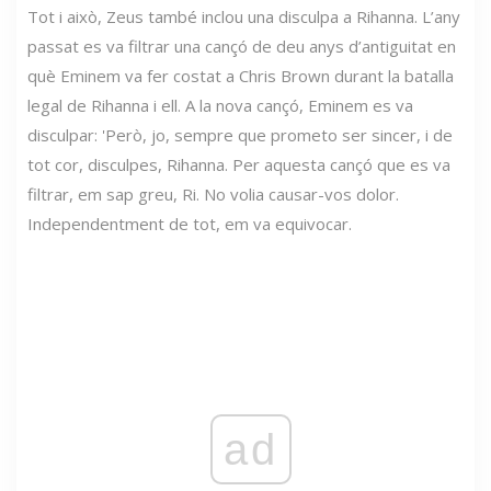
Tot i això, Zeus també inclou una disculpa a Rihanna. L’any
passat es va filtrar una cançó de deu anys d’antiguitat en
què Eminem va fer costat a Chris Brown durant la batalla
legal de Rihanna i ell. A la nova cançó, Eminem es va
disculpar: 'Però, jo, sempre que prometo ser sincer, i de
tot cor, disculpes, Rihanna. Per aquesta cançó que es va
filtrar, em sap greu, Ri. No volia causar-vos dolor.
Independentment de tot, em va equivocar.
ad