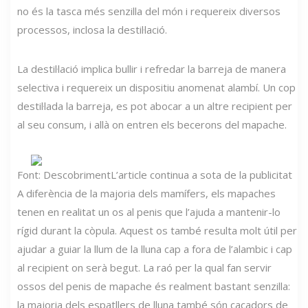
no és la tasca més senzilla del món i requereix diversos
processos, inclosa la destil·lació.
La destil·lació implica bullir i refredar la barreja de manera
selectiva i requereix un dispositiu anomenat alambí. Un cop
destil·lada la barreja, es pot abocar a un altre recipient per
al seu consum, i allà on entren els becerons del mapache.
Font: Descobriment
L’article continua a sota de la publicitat
A diferència de la majoria dels mamífers, els mapaches
tenen en realitat un os al penis que l’ajuda a mantenir-lo
rígid durant la còpula. Aquest os també resulta molt útil per
ajudar a guiar la llum de la lluna cap a fora de l’alambic i cap
al recipient on serà begut. La raó per la qual fan servir
ossos del penis de mapache és realment bastant senzilla:
la majoria dels espatllers de lluna també són caçadors de