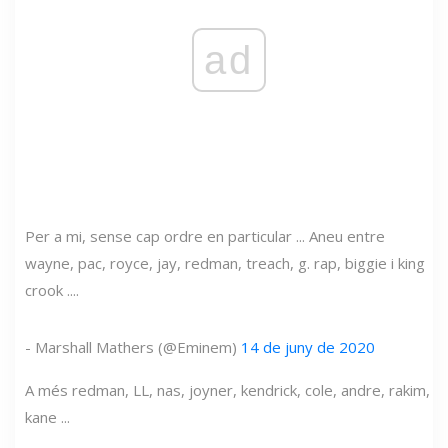
ad
Per a mi, sense cap ordre en particular ... Aneu entre
wayne, pac, royce, jay, redman, treach, g. rap, biggie i king
crook ....
- Marshall Mathers (@Eminem)
14 de juny de 2020
A més redman, LL, nas, joyner, kendrick, cole, andre, rakim,
kane ...